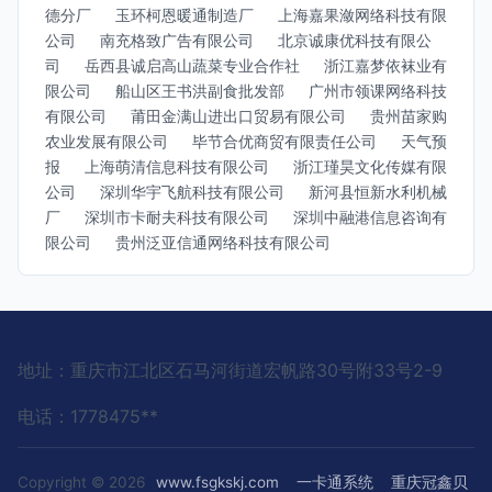
德分厂
玉环柯恩暖通制造厂
上海嘉果潋网络科技有限
公司
南充格致广告有限公司
北京诚康优科技有限公
司
岳西县诚启高山蔬菜专业合作社
浙江嘉梦依袜业有
限公司
船山区王书洪副食批发部
广州市领课网络科技
有限公司
莆田金满山进出口贸易有限公司
贵州苗家购
农业发展有限公司
毕节合优商贸有限责任公司
天气预
报
上海萌清信息科技有限公司
浙江瑾昊文化传媒有限
公司
深圳华宇飞航科技有限公司
新河县恒新水利机械
厂
深圳市卡耐夫科技有限公司
深圳中融港信息咨询有
限公司
贵州泛亚信通网络科技有限公司
地址：重庆市江北区石马河街道宏帆路30号附33号2-9
电话：1778475**
Copyright © 2026
www.fsgkskj.com
一卡通系统
重庆冠鑫贝