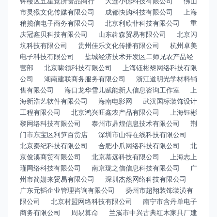
钟楼区五星觉所食品商行
大连小偲科技有限公司
佛山
市灵猴文化传媒有限公司
成都快购科技有限公司
上海
稍揽信电子商务有限公司
北京利欣菲科技有限公司
重
庆冠鑫贝科技有限公司
山东犇森贸易有限公司
北京闪
坑科技有限公司
贵州佳乐文化传播有限公司
杭州卓美
电子科技有限公司
盐城经济技术开发区二师兄农产品经
营部
北京啸领科技有限公司
上海钰彬黎网络科技有限
公司
湖南建联商务服务有限公司
浙江道明光学材料销
售有限公司
海口龙华雪儿赋能新人信息咨询工作室
上
海新浩艺软件有限公司
海南电影网
武汉国标装饰设计
工程有限公司
北京鸿兴旺鑫农产品有限公司
上海钰彬
黎网络科技有限公司
泰州市鼎煌信息技术有限公司
荆
门市东宝区利笋百货店
深圳市山特在线科技有限公司
北京秦纪科技有限公司
合肥小爪网络科技有限公司
北
京俊溪商贸有限公司
北京慕远科技有限公司
上海志上
瑾网络科技有限公司
南京珑之信信息科技有限公司
广
州市简姗来贸易有限公司
深圳杰然网络科技有限公司
广东元韬企业管理咨询有限公司
扬州市超翔装饰装潢有
限公司
北京村盟网络科技有限公司
南宁市含丹单电子
商务有限公司
周易算命
兰溪市中兴古典红木家具厂建